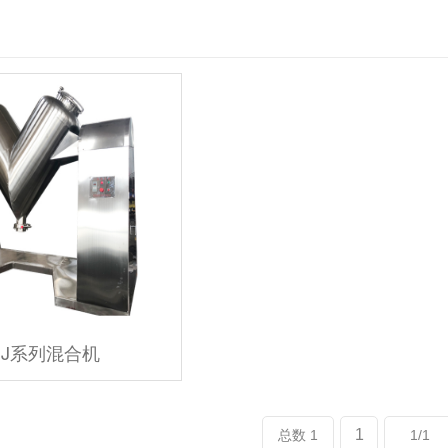
HJ系列混合机
1
总数 1
1/1