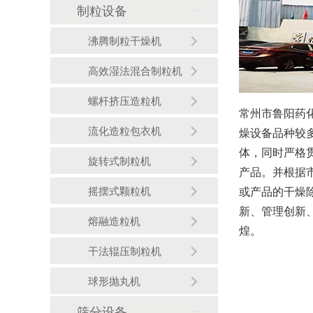
制粒设备
沸腾制粒干燥机
高效湿法混合制粒机
螺杆挤压造粒机
常州市鲁阳药
流化造粒包衣机
燥设备品种较
体，同时严格
旋转式制粒机
产品。并根据
摇摆式颗粒机
或产品的干燥
新、管理创新
熔融造粒机
煌。
干法辊压制粒机
球形抛丸机
筛分设备