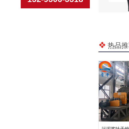
热品推
污泥桨叶干