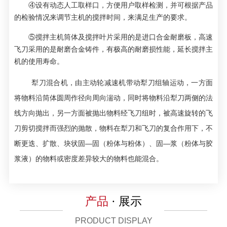
④设有动态人工取样口，方便用户取样检测，并可根据产品
的检验情况来调节主机的搅拌时间，来满足生产的要求。
⑤搅拌主机筒体及搅拌叶片采用的是进口合金耐磨板，高速
飞刀采用的是耐磨合金铸件，有极高的耐磨损性能，延长搅拌主
机的使用寿命。
犁刀混合机，由主动轮减速机带动犁刀组轴运动，一方面
将物料沿筒体圆周作径向周向湍动，同时将物料沿犁刀两侧的法
线方向抛出，另一方面被抛出物料经飞刀组时，被高速旋转的飞
刀剪切搅拌而强烈的抛散，物料在犁刀和飞刀的复合作用下，不
断更迭、扩散、块状固—固（粉体与粉体）、固—浆（粉体与胶
浆液）的物料或密度差异较大的物料也能混合。
产品
· 展示
PRODUCT DISPLAY